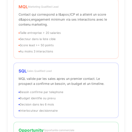
MQL
Marketing Qualified Lead
Contact qui correspond a l&apos;ICP et a atteint un score
d&apos;engagement minimum via ses interactions avec le
contenu marketing.
Taille entreprise > 20 salaries
Secteur dans la liste cible
Score lead >= 50 points
Au moins 3 interactions
SQL
Sales Qualified Lead
MQL valide par les sales apres un premier contact. Le
prospect a confirme un besoin, un budget et un timeline.
Besoin confirme par telephone
Budget identifie ou prevu
Decision dans les 6 mois
Interlocuteur decisionnaire
Opportunity
Opportunite commerciale