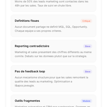
Moins de 50% des leads marketing sont contactes dans les
48h par les sales. Taux de suivi en chute libre.
Definitions floues
Critique
Aucun document partage ne definit MQL, SQL, Opportunity.
Chaque equipe a ses propres criteres.
Reporting contradictoire
Eleve
Marketing et sales presentent des chiffres differents au meme
comite. Debats sur les donnees plutot que sur la strategie.
Pas de feedback loop
Eleve
Aucun mecanisme structure pour que les sales remontent la
qualite des leads au marketing. Optimisation a
l&apos;aveugle.
Outils fragmentes
Modere
Marketing automation et CRM non synchronises. Donnees en