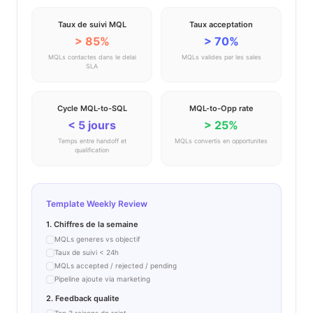
Taux de suivi MQL
Taux acceptation
> 85%
> 70%
MQLs contactes dans le delai
MQLs valides par les sales
SLA
Cycle MQL-to-SQL
MQL-to-Opp rate
< 5 jours
> 25%
Temps entre handoff et
MQLs convertis en opportunites
qualification
Template Weekly Review
1. Chiffres de la semaine
MQLs generes vs objectif
Taux de suivi < 24h
MQLs accepted / rejected / pending
Pipeline ajoute via marketing
2. Feedback qualite