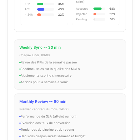
sales)
< 1h
35
%
Accepted
68
%
1-24h
43
%
Rejected
22
%
> 24h
22
%
Pending
10
%
Weekly Sync -- 30 min
Chaque lundi, 10h00
Revue des KPIs de la semaine passee
Feedback sales sur la qualite des MQLs
Ajustements scoring si necessaire
Actions pour la semaine a venir
Monthly Review -- 60 min
Premier vendredi du mois, 14h00
Performance du SLA (atteint ou non)
Evolution des taux de conversion
Tendances du pipeline et du revenu
Decisions d&apos;investissement et budget