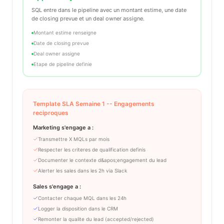
SQL entre dans le pipeline avec un montant estime, une date
de closing prevue et un deal owner assigne.
Montant estime renseigne
Date de closing prevue
Deal owner assigne
Etape de pipeline definie
Template SLA Semaine 1 -- Engagements
reciproques
Marketing s'engage a :
Transmettre X MQLs par mois
Respecter les criteres de qualification definis
Documenter le contexte d&apos;engagement du lead
Alerter les sales dans les 2h via Slack
Sales s'engage a :
Contacter chaque MQL dans les 24h
Logger la disposition dans le CRM
Remonter la qualite du lead (accepted/rejected)