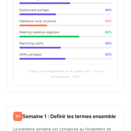
Dashboard partage
40
%
Feedback loop structure
30
%
Meeting cadence reguliere
65
%
Reporting unifie
45
%
OKRs partages
50
%
Evaluez votre alignement sur 8 criteres cles -- Score
recommande : 75%+
Semaine 1 : Definir les termes ensemble
S1
La premiere semaine est consacree au fondement de