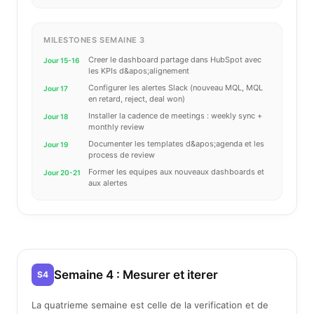
MILESTONES SEMAINE 3
Creer le dashboard partage dans HubSpot avec
Jour 15-16
les KPIs d&apos;alignement
Configurer les alertes Slack (nouveau MQL, MQL
Jour 17
en retard, reject, deal won)
Installer la cadence de meetings : weekly sync +
Jour 18
monthly review
Documenter les templates d&apos;agenda et les
Jour 19
process de review
Former les equipes aux nouveaux dashboards et
Jour 20-21
aux alertes
Semaine 4 : Mesurer et iterer
S4
La quatrieme semaine est celle de la verification et de