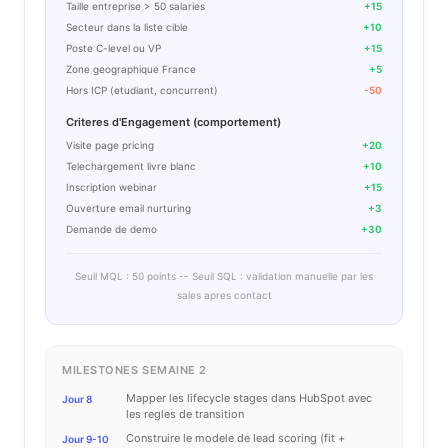
Taille entreprise > 50 salaries
+15
Secteur dans la liste cible
+10
Poste C-level ou VP
+15
Zone geographique France
+5
Hors ICP (etudiant, concurrent)
-50
Criteres d'Engagement (comportement)
Visite page pricing
+20
Telechargement livre blanc
+10
Inscription webinar
+15
Ouverture email nurturing
+3
Demande de demo
+30
Seuil MQL : 50 points -- Seuil SQL : validation manuelle par les
sales apres contact
MILESTONES SEMAINE 2
Mapper les lifecycle stages dans HubSpot avec
Jour 8
les regles de transition
Construire le modele de lead scoring (fit +
Jour 9-10