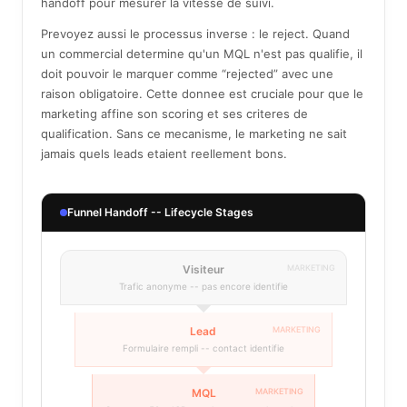
handoff pour mesurer la vitesse de suivi.
Prevoyez aussi le processus inverse : le reject. Quand
un commercial determine qu'un MQL n'est pas qualifie, il
doit pouvoir le marquer comme “rejected” avec une
raison obligatoire. Cette donnee est cruciale pour que le
marketing affine son scoring et ses criteres de
qualification. Sans ce mecanisme, le marketing ne sait
jamais quels leads etaient reellement bons.
Funnel Handoff -- Lifecycle Stages
Visiteur
MARKETING
Trafic anonyme -- pas encore identifie
Lead
MARKETING
Formulaire rempli -- contact identifie
MQL
MARKETING