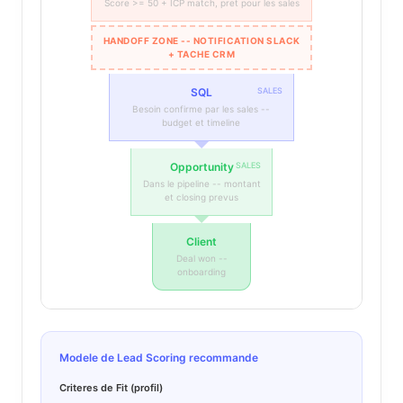
Score >= 50 + ICP match, pret pour les sales
HANDOFF ZONE -- NOTIFICATION SLACK
+ TACHE CRM
SQL
SALES
Besoin confirme par les sales --
budget et timeline
Opportunity
SALES
Dans le pipeline -- montant
et closing prevus
Client
Deal won --
onboarding
Modele de Lead Scoring recommande
Criteres de Fit (profil)