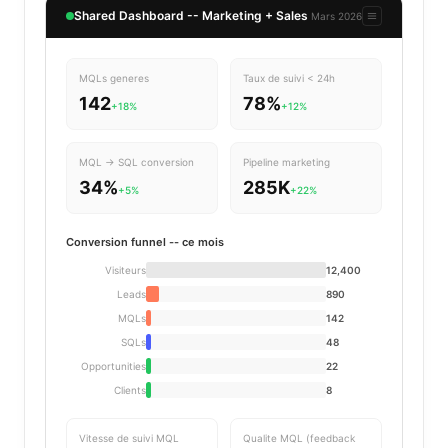
Shared Dashboard -- Marketing + Sales
Mars 2026
MQLs generes
Taux de suivi < 24h
142
78%
+18%
+12%
MQL -> SQL conversion
Pipeline marketing
34%
285K
+5%
+22%
Conversion funnel -- ce mois
Visiteurs
12,400
Leads
890
MQLs
142
SQLs
48
Opportunities
22
Clients
8
Vitesse de suivi MQL
Qualite MQL (feedback