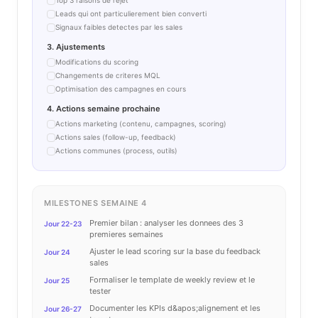
Top 3 raisons de rejet
Leads qui ont particulierement bien converti
Signaux faibles detectes par les sales
3. Ajustements
Modifications du scoring
Changements de criteres MQL
Optimisation des campagnes en cours
4. Actions semaine prochaine
Actions marketing (contenu, campagnes, scoring)
Actions sales (follow-up, feedback)
Actions communes (process, outils)
MILESTONES SEMAINE 4
Premier bilan : analyser les donnees des 3
Jour 22-23
premieres semaines
Ajuster le lead scoring sur la base du feedback
Jour 24
sales
Formaliser le template de weekly review et le
Jour 25
tester
Documenter les KPIs d&apos;alignement et les
Jour 26-27