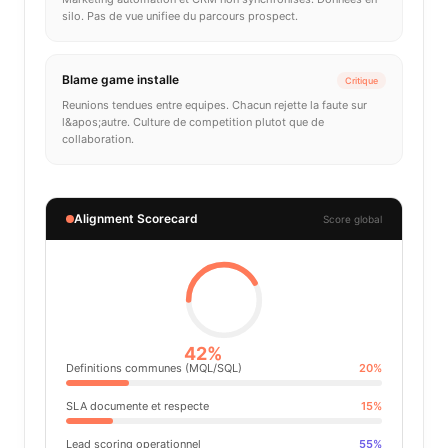
silo. Pas de vue unifiee du parcours prospect.
Blame game installe
Critique
Reunions tendues entre equipes. Chacun rejette la faute sur
l&apos;autre. Culture de competition plutot que de
collaboration.
Alignment Scorecard
Score global
42%
Definitions communes (MQL/SQL)
20
%
SLA documente et respecte
15
%
Lead scoring operationnel
55
%