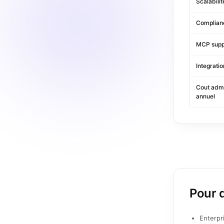
Scalabilit
Complian
MCP supp
Integratio
Cout adm
annuel
Pour q
Enterpr