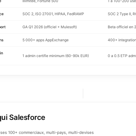
e
Illimitee, Fortune 500
1 a 100-200 user
ce
SOC 2, ISO 27001, HIPAA, FedRAMP
SOC 2 Type II, 
ort
GA Q1 2026 (officiel + Mulesoft)
Beta officiel en
ns
5 000+ apps AppExchange
400+ integratio
in
1 admin certifie minimum (60-90k EUR)
0 a 0.5 ETP adm
ui Salesforce
ises 100+ commerciaux, multi-pays, multi-devises