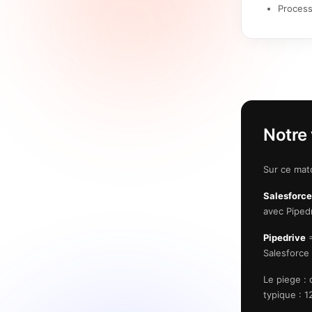
Process
Notre 
Sur ce matc
Salesforce
avec Pipedr
Pipedrive
=
Salesforce
Le piege : 
typique : 1