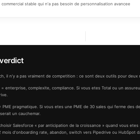
 commercial stable qui n'a pas besoin de personnalisation avancee
verdict
h, il n'y a pas vraiment de competition : ce sont deux outils pour deux
= enterprise, complexite, compliance. Si vous etes Total ou un assureur
ive.
 PME pragmatique. Si vous etes une PME de 30 sales qui ferme des de
 serait un cauchemar.
choisir Salesforce « par anticipation de la croissance » quand vous ete
2 mois d'onboarding rate, abandon, switch vers Pipedrive ou HubSpot da