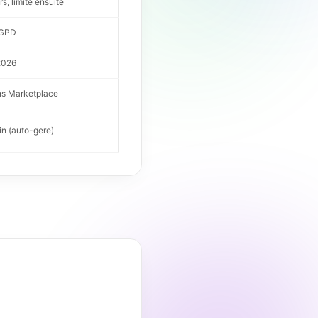
s, limite ensuite
RGPD
 2026
ns Marketplace
in (auto-gere)