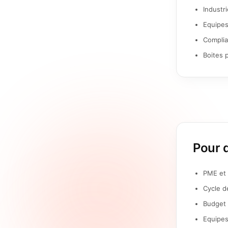
Industr
Equipes
Complia
Boites 
Pour q
PME et 
Cycle d
Budget 
Equipes