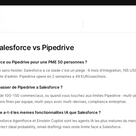
alesforce vs Pipedrive
rce ou Pipedrive pour une PME 50 personnes ?
e sans hesiter. Salesforce a ce stade c'est un piege : 6 mois d'integration, 165 
te d'admin. Pipedrive opere en 2 semaines a 49 EUR/user/mois.
asser de Pipedrive a Salesforce ?
de 100-150 commerciaux, ou quand vous touchez aux limites Pipedrive : multi-p
ons fines par equipe, multi-pays avec multi-devises, compliance enterprise.
e a-t-il les memes fonctionnalites IA que Salesforce ?
esforce Agentforce et Einstein Copilot sont les agents IA les plus matures du m
rrect (deal probability, email drafting) mais reste limite face a Salesforce.