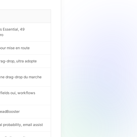
 Essential, 49
ro
our mise en route
rag-drop, ultra adopte
line drag-drop du marche
 fields oui, workflows
LeadBooster
al probability, email assist