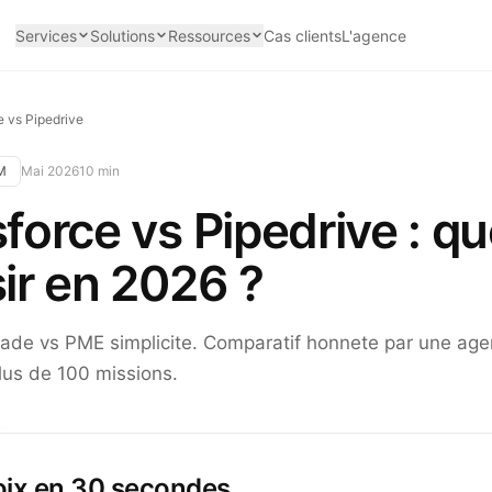
Services
Solutions
Ressources
Cas clients
L'agence
e vs Pipedrive
M
Mai 2026
10 min
force vs Pipedrive : q
ir en 2026 ?
rade vs PME simplicite. Comparatif honnete par une age
lus de 100 missions.
oix en 30 secondes