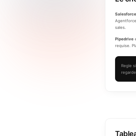
Salesforc
Agentforce
sales.
Pipedrive
e
requise. P
Regle s
regarde
Table