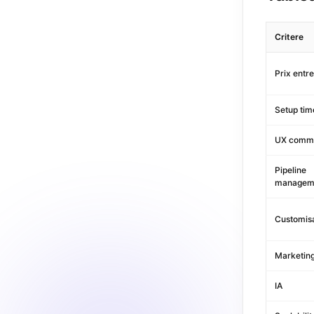
Critere
Prix entr
Setup tim
UX comme
Pipeline
managem
Customis
Marketing
IA