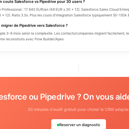
 coute Salesforce vs Pipedrive pour 30 users ?
e Professional : 17 640 EUR/an (49 EUR x 30 x 12). Salesforce Sales Cloud Enter
 x 12). Ratio 3.5x. Plus les couts d'integration Salesforce typiquement 50-150k
 migrer de Pipedrive vers Salesforce ?
pte 3-6 mois selon la complexite. Les contacts/companies migrent facilement, l
etre reconstruits avec Flow Builder/Apex.
esforce ou Pipedrive ? On vous aide
30 minutes d'audit gratuit pour choisir le CRM adapte
Reserver un diagnostic