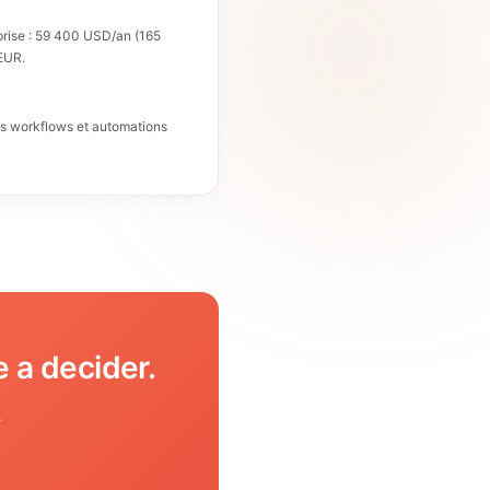
prise : 59 400 USD/an (165
 EUR.
es workflows et automations
 a decider.
.