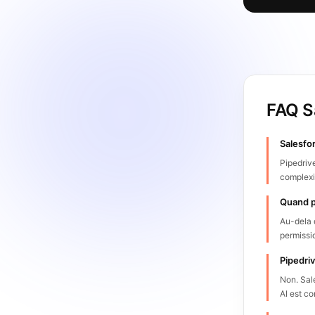
FAQ S
Salesfo
Pipedriv
complexi
Quand p
Au-dela 
permissi
Pipedriv
Non. Sal
AI est co