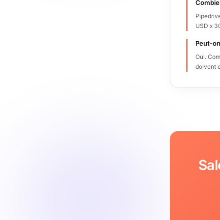
Combien
Pipedriv
USD x 30
Peut-on
Oui. Com
doivent 
Sal