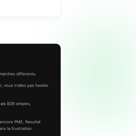
 marches differents.
, vous n'allez pas hesiter
als B2B simples,
s encore PME. Resultat
ns la frustration.