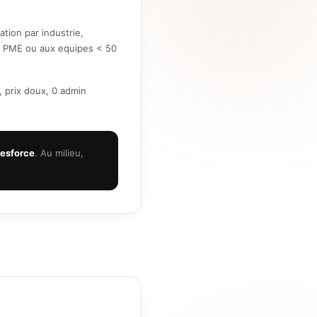
ation par industrie,
ux PME ou aux equipes < 50
 prix doux, 0 admin
lesforce
. Au milieu,