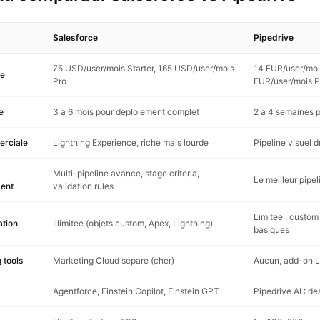
Salesforce
Pipedrive
75 USD/user/mois Starter, 165 USD/user/mois
14 EUR/user/mois
ee
Pro
EUR/user/mois P
e
3 a 6 mois pour deploiement complet
2 a 4 semaines p
rciale
Lightning Experience, riche mais lourde
Pipeline visuel d
Multi-pipeline avance, stage criteria,
Le meilleur pipe
ent
validation rules
Limitee : custom
ation
Illimitee (objets custom, Apex, Lightning)
basiques
 tools
Marketing Cloud separe (cher)
Aucun, add-on 
Agentforce, Einstein Copilot, Einstein GPT
Pipedrive AI : de