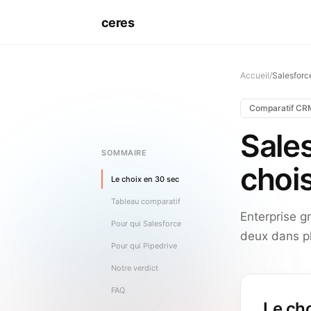
ceres
Accueil
/
Salesforc
Comparatif CR
Sales
SOMMAIRE
chois
Le choix en 30 sec
Tableau comparatif
Enterprise g
Pour qui Salesforce
deux dans p
Pour qui Pipedrive
Notre verdict
FAQ
Le ch