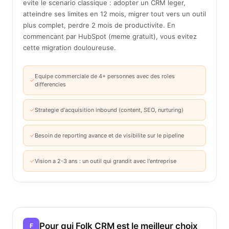
evite le scenario classique : adopter un CRM leger,
atteindre ses limites en 12 mois, migrer tout vers un outil
plus complet, perdre 2 mois de productivite. En
commencant par HubSpot (meme gratuit), vous evitez
cette migration douloureuse.
Equipe commerciale de 4+ personnes avec des roles
differencies
Strategie d'acquisition inbound (content, SEO, nurturing)
Besoin de reporting avance et de visibilite sur le pipeline
Vision a 2-3 ans : un outil qui grandit avec l'entreprise
Pour qui Folk CRM est le meilleur choix
F