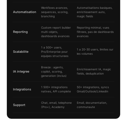
Workflows avances,
Automatisations basiques,
Automatisation
sequences, scoring,
enrichissement auto,
branching
magic fields
Custom report builder
Reporting minimal, vues
Reporting
multi-objets,
filtrees, pas de dashboards
dashboards avances
avances
1 a 500+ users,
1 a 20-30 users, limites sur
Scalabilite
Pro/Enterprise pour
les volumes
equipes structurees
Breeze : agents,
Enrichissement IA, magic
IA integree
copilot, scoring,
fields, deduplication
generation (inclus)
1 500+ integrations
50+ integrations, syncs
Integrations
natives, API complete
Gmail/Outlook/LinkedIn
Chat, email, telephone
Email, documentation,
Support
(Pro+), Academy
communaute