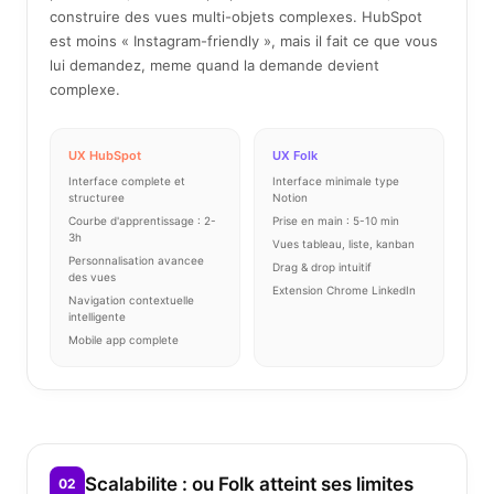
construire des vues multi-objets complexes. HubSpot
est moins « Instagram-friendly », mais il fait ce que vous
lui demandez, meme quand la demande devient
complexe.
UX HubSpot
UX Folk
Interface complete et
Interface minimale type
structuree
Notion
Courbe d'apprentissage : 2-
Prise en main : 5-10 min
3h
Vues tableau, liste, kanban
Personnalisation avancee
Drag & drop intuitif
des vues
Extension Chrome LinkedIn
Navigation contextuelle
intelligente
Mobile app complete
Scalabilite : ou Folk atteint ses limites
02