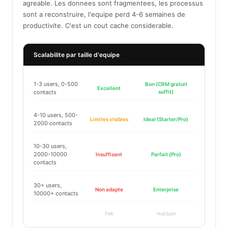
agreable. Les donnees sont fragmentees, les processus
sont a reconstruire, l'equipe perd 4-6 semaines de
productivite. C'est un cout cache considerable.
Scalabilite par taille d'equipe
1-3 users, 0-500
Bon (CRM gratuit
Excellent
contacts
suffit)
4-10 users, 500-
Limites visibles
Ideal (Starter/Pro)
2000 contacts
10-30 users,
2000-10000
Insuffisant
Parfait (Pro)
contacts
30+ users,
Non adapte
Enterprise
10000+ contacts
Folk
HubSpot