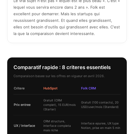
Le vrai sujet n'est pas « lequel est le plus beau ». C'est «
lequel vous servira encore dans 2 ans ». Folk est
excellent pour demarrer. Mais les startups qui
reussissent grandissent. Et quand elles grandissent,
elles ont besoin d'outils qui grandissent avec elles. C'est
la que la comparaison devient interessante.
Comparatif rapide : 8 criteres essentiels
Comparaison basee sur les offres en vigueur en avril 2026.
Critere
HubSpot
Folk CRM
Gratuit (CRM
Gratuit (100 contacts), 20
Prix entree
complet), 15 EUR/mois
USD/user/mois (Standard)
(Starter)
CRM structure,
Interface epuree, UX type
UX / Interface
interface completa
Notion, prise en main 5 min
mais riche