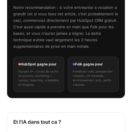
Notre recommandation : si votre entreprise a vocation a
grandir (et si vous lisez cet article, c'est probablement le
cas), commencez directement par HubSpot CRM gratuit.
C'est aussi rapide a prendre en main que Folk pour les
bases, et vous n'aurez jamais a migrer. La dette
technique evitee vaut largement les 2 heures
supplementaires de prise en main initiale.
HubSpot gagne pour
Folk gagne pour
Equipes 4+, cycles de vente
Fondateur solo, prospection
structures, marketing +
LinkedIn, UX minimale,
ventes, reporting, scalabilite,
enrichissement auto, petits
IA integree.
volumes.
Et l'IA dans tout ca ?