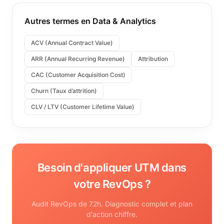
Autres termes en
Data & Analytics
ACV (Annual Contract Value)
ARR (Annual Recurring Revenue)
Attribution
CAC (Customer Acquisition Cost)
Churn (Taux d’attrition)
CLV / LTV (Customer Lifetime Value)
Besoin d'appliquer
UTM
dans
votre RevOps ?
Audit RevOps de 72h. Diagnostic complet et plan
d'action chiffre.