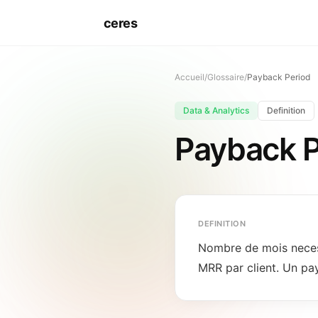
ceres
Accueil
/
Glossaire
/
Payback Period
Data & Analytics
Definition
Payback P
DEFINITION
Nombre de mois necessa
MRR par client. Un pay