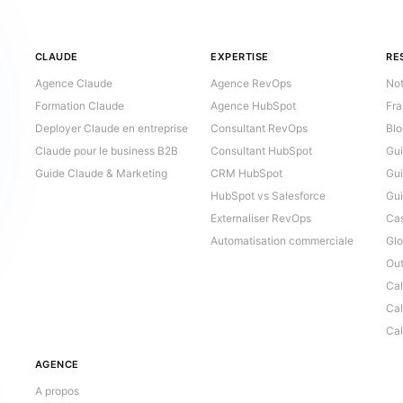
CLAUDE
EXPERTISE
RE
Agence Claude
Agence RevOps
Not
Formation Claude
Agence HubSpot
Fr
Deployer Claude en entreprise
Consultant RevOps
Bl
Claude pour le business B2B
Consultant HubSpot
Gui
Guide Claude & Marketing
CRM HubSpot
Gu
HubSpot vs Salesforce
Gu
Externaliser RevOps
Cas
Automatisation commerciale
Glo
Out
Ca
Ca
Cal
AGENCE
A propos