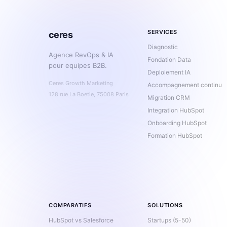
SERVICES
ceres
Diagnostic
Agence RevOps & IA
Fondation Data
pour equipes B2B.
Deploiement IA
Ceres Growth Marketing
Accompagnement continu
128 rue La Boetie, 75008 Paris
Migration CRM
Integration HubSpot
Onboarding HubSpot
Formation HubSpot
COMPARATIFS
SOLUTIONS
HubSpot vs Salesforce
Startups (5-50)