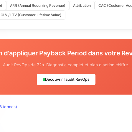
e)
ARR (Annual Recurring Revenue)
Attribution
CAC (Customer Acqu
CLV / LTV (Customer Lifetime Value)
n d'appliquer
Payback Period
dans votre Re
Audit RevOps de 72h. Diagnostic complet et plan d'action chiffre.
Decouvrir l'audit RevOps
8
termes)