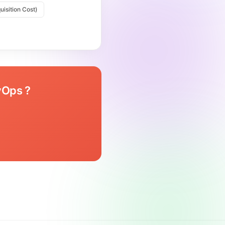
isition Cost)
vOps ?