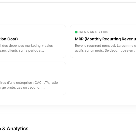
DATA & ANALYTICS
ion Cost)
MRR (Monthly Recurring Revenu
tal des depenses marketing + sales
Revenu recurrent mensuel. La somme 
aux clients sur la periode.
...
actifs sur un mois. Se decompose en 
es d’une entreprise : CAC, LTV, ratio
rge brute. Les unit econom
...
 & Analytics