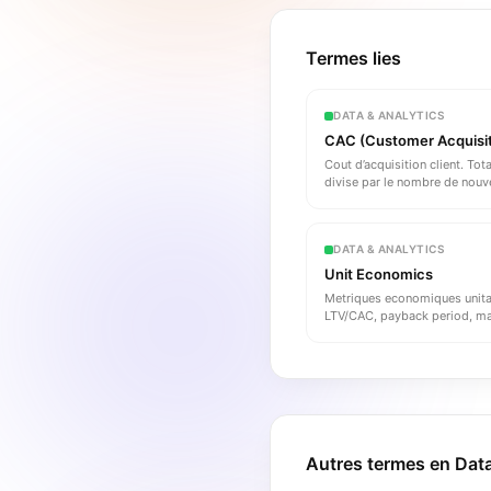
Termes lies
DATA & ANALYTICS
CAC (Customer Acquisit
Cout d’acquisition client. To
divise par le nombre de nouve
DATA & ANALYTICS
Unit Economics
Metriques economiques unitair
LTV/CAC, payback period, ma
Autres termes en
Data