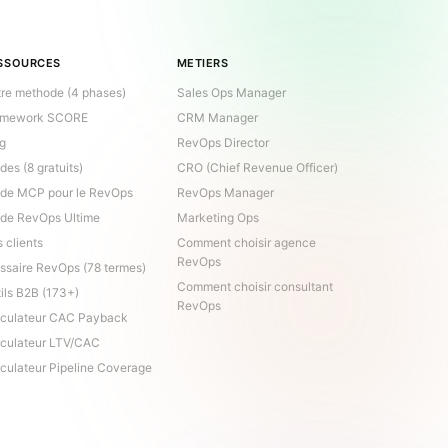
SSOURCES
METIERS
re methode (4 phases)
Sales Ops Manager
amework SCORE
CRM Manager
og
RevOps Director
des (8 gratuits)
CRO (Chief Revenue Officer)
ide MCP pour le RevOps
RevOps Manager
ide RevOps Ultime
Marketing Ops
 clients
Comment choisir agence
RevOps
ssaire RevOps (78 termes)
Comment choisir consultant
ils B2B (173+)
RevOps
lculateur CAC Payback
lculateur LTV/CAC
culateur Pipeline Coverage