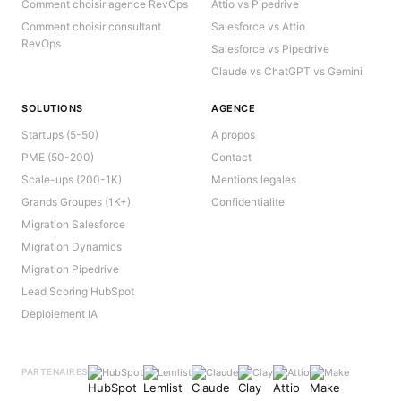
Comment choisir agence RevOps
Attio vs Pipedrive
Comment choisir consultant
Salesforce vs Attio
RevOps
Salesforce vs Pipedrive
Claude vs ChatGPT vs Gemini
SOLUTIONS
AGENCE
Startups (5-50)
A propos
PME (50-200)
Contact
Scale-ups (200-1K)
Mentions legales
Grands Groupes (1K+)
Confidentialite
Migration Salesforce
Migration Dynamics
Migration Pipedrive
Lead Scoring HubSpot
Deploiement IA
HubSpot
Lemlist
Claude
Clay
Attio
Make
PARTENAIRES