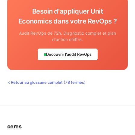
Besoin d'appliquer
Unit
Economics
dans votre RevOps ?
Audit RevOps de 72h. Diagnostic complet et plan
d'action chiffre.
Decouvrir l'audit RevOps
Retour au glossaire complet (
78
termes)
ceres