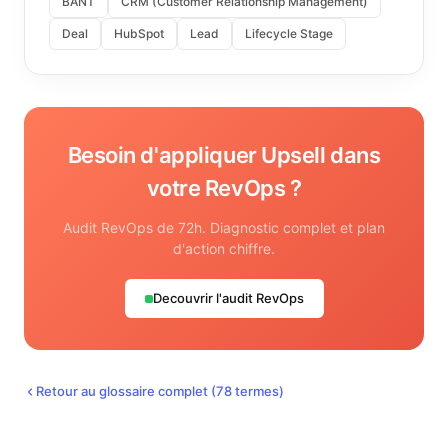
BANT
CRM (Customer Relationship Management)
Deal
HubSpot
Lead
Lifecycle Stage
Besoin d'appliquer
Upsell
dans
votre RevOps ?
Audit RevOps de 72h. Diagnostic complet et plan
d'action chiffre.
Decouvrir l'audit RevOps
Retour au glossaire complet (
78
termes)