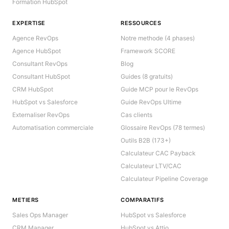
Formation HubSpot
EXPERTISE
RESSOURCES
Agence RevOps
Notre methode (4 phases)
Agence HubSpot
Framework SCORE
Consultant RevOps
Blog
Consultant HubSpot
Guides (8 gratuits)
CRM HubSpot
Guide MCP pour le RevOps
HubSpot vs Salesforce
Guide RevOps Ultime
Externaliser RevOps
Cas clients
Automatisation commerciale
Glossaire RevOps (78 termes)
Outils B2B (173+)
Calculateur CAC Payback
Calculateur LTV/CAC
Calculateur Pipeline Coverage
METIERS
COMPARATIFS
Sales Ops Manager
HubSpot vs Salesforce
CRM Manager
HubSpot vs Attio